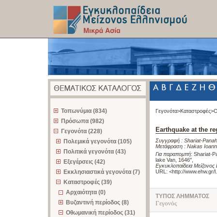
z
Τοπωνύμια (834)
Γεγονότα>
Καταστροφές>
Ο
Πρόσωπα (982)
Earthquake at the re
Γεγονότα (228)
Συγγραφή :
Shariat-Pana
Πολεμικά γεγονότα (105)
Μετάφραση :
Nakas Ioann
Πολιτικά γεγονότα (43)
Για παραπομπή
:
Shariat-P
lake Van, 1646"
,
Εξεγέρσεις (42)
Εγκυκλοπαίδεια Μείζονος 
Εκκλησιαστικά γεγονότα (7)
URL: <
http://www.ehw.gr/
Καταστροφές (39)
Αρχαιότητα (0)
ΤΥΠΟΣ ΛΗΜΜΑΤΟΣ
Βυζαντινή περίοδος (8)
Γεγονός
Οθωμανική περίοδος (31)