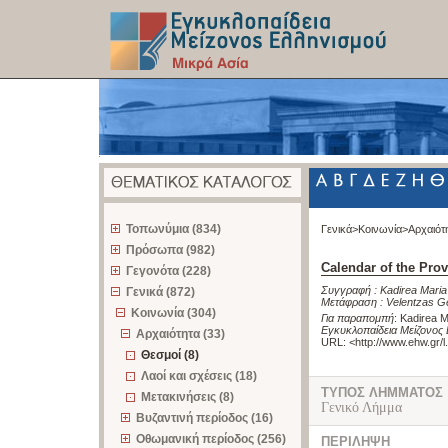
z
Τοπωνύμια (834)
Γενικά>
Κοινωνία>
Αρχαιότ
Πρόσωπα (982)
Calendar of the Prov
Γεγονότα (228)
Συγγραφή :
Kadirea Maria
Γενικά (872)
Μετάφραση :
Velentzas G
Κοινωνία (304)
Για παραπομπή
:
Kadirea M
Εγκυκλοπαίδεια Μείζονος 
Αρχαιότητα (33)
URL: <
http://www.ehw.gr/
Θεσμοί (8)
Λαοί και σχέσεις (18)
ΤΥΠΟΣ ΛΗΜΜΑΤΟΣ
Μετακινήσεις (8)
Γενικό Λήμμα
Βυζαντινή περίοδος (16)
Οθωμανική περίοδος (256)
ΠΕΡΙΛΗΨΗ