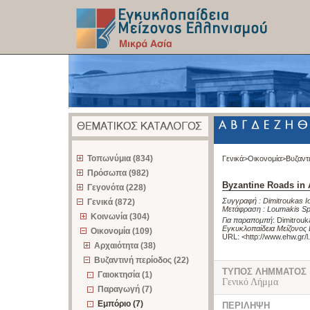
z
Τοπωνύμια (834)
Γενικά>
Οικονομία>
Βυζαντ
Πρόσωπα (982)
Byzantine Roads in 
Γεγονότα (228)
Συγγραφή :
Dimitroukas I
Γενικά (872)
Μετάφραση :
Loumakis Sp
Κοινωνία (304)
Για παραπομπή
:
Dimitrouk
Εγκυκλοπαίδεια Μείζονος 
Οικονομία (109)
URL: <
http://www.ehw.gr/
Αρχαιότητα (38)
Βυζαντινή περίοδος (22)
ΤΥΠΟΣ ΛΗΜΜΑΤΟΣ
Γαιοκτησία (1)
Γενικό Λήμμα
Παραγωγή (7)
Εμπόριο (7)
ΠΕΡΙΛΗΨΗ