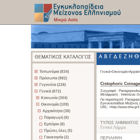
z
Τοπωνύμια (834)
Γενικά>
Οικονομία>
Αρχαιό
Πρόσωπα (982)
Cistophoric Coinage
Γεγονότα (228)
Συγγραφή :
Panagopoulou
Γενικά (872)
Μετάφραση :
Velentzas G
Κοινωνία (304)
Για παραπομπή
:
Panagopou
Εγκυκλοπαίδεια Μείζονος 
Οικονομία (109)
URL: <
http://www.ehw.gr/
Αρχαιότητα (38)
Παραγωγή (6)
ΤΥΠΟΣ ΛΗΜΜΑΤΟΣ
Εμπόριο (8)
Γενικό Λήμμα
Πρώτες ύλες (5)
Γαιοκτησία (2)
ΠΕΡΙΛΗΨΗ