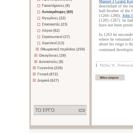
Manuel I Grand Ko
Γαιοκτήμονες (9)
descendant of the lo
half-brother of the
Αυτοκράτορες (60)
(1266-1280),
John I
Ηγεμόνες (22)
(1285-1287); he had
Στασιαστές (23)
have not been prese
Λόγιοι (82)
In 1263 he succeeded
Στρατιωτικοί (37)
where he remained u
Αιρετικοί (13)
about his reign is t
Οθωμανική περίοδος (259)
continued developing
Οικογένειες (39)
Δυναστείες (8)
1.
Miller, W.,
Trebizon
Γεγονότα (228)
Γενικά (872)
Δομικά (627)