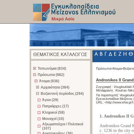
z
Τοπωνύμια (834)
Πρόσωπα>
Άτομα>
Βυζαντ
Πρόσωπα (982)
Andronikos II Gran
Άτομα (936)
Συγγραφή :
Vougiouklaki 
Αρχαιότητα (384)
Μετάφραση :
Koutras Nik
Βυζαντινή περίοδος (294)
Για παραπομπή
:
Vougioukl
Εγκυκλοπαίδεια Μείζονος 
Άγιοι (29)
URL: <
http://www.ehw.gr/
Πατριάρχες (17)
Κληρικοί (58)
1. Andronikos II
Μοναχοί (10)
Αξιωματούχοι / Πολιτικοί
Andronikos Grand K
(107)
c. 1236 in the city 
Αριστοκράτες (36)