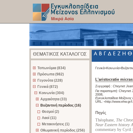
z
Τοπωνύμια (834)
Γενικά>
Κοινωνία>
Βυζαντι
Πρόσωπα (982)
L'aristocratie micra
Γεγονότα (228)
Συγγραφή :
Cheynet Jean
Γενικά (872)
Για παραπομπή
:
Cheynet J
Κοινωνία (304)
2008
,
Εγκυκλοπαίδεια Μείζονος 
Αρχαιότητα (33)
URL: <
http://www.ehw.gr/
Βυζαντινή περίοδος (16)
Θεσμοί (2)
Πηγές
Λαοί (11)
Théophane,
The Chron
Μετακινήσεις (1)
Near Eastern history
commentary by Cyril 
Οθωμανική περίοδος (256)