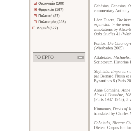
Οικονομία (109)
Génésios, Genesios,
O
Θρησκεία (167)
commentary Anthony K
Πολιτική (87)
Léon Diacre,
The hist
Πολιτισμός (285)
expansion in the tenth
Δομικά (627)
annotations by Alice-
Oaks Studies
41 (Wash
Psellos,
Die Chronogra
(Wiesbaden 2005)
Attaleiatès,
Michaelis 
Scriptorum Historiae
Skylitzès,
Empereurs d
par Bernard Flusin et 
Byzantines 8 (Paris 2
Anne Comnène,
Anne 
Alexis I Comnène, 10
(Paris 1937-1945), 3 
Kinnamos,
Deeds of 
translated by Charle
Chôniatès,
Nicetae Ch
Dieten, Corpus fontium