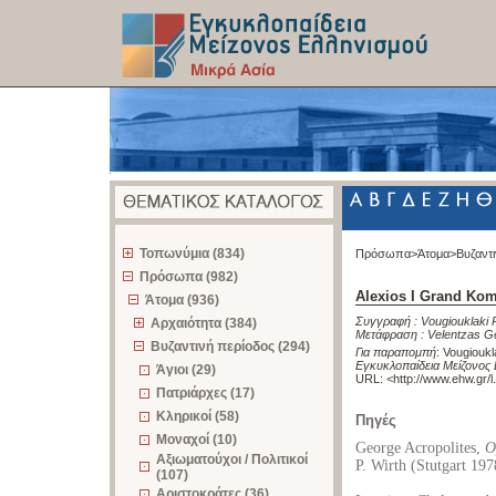
z
Τοπωνύμια (834)
Πρόσωπα>
Άτομα>
Βυζαντ
Πρόσωπα (982)
Alexios I Grand Ko
Άτομα (936)
Συγγραφή :
Vougiouklaki 
Αρχαιότητα (384)
Μετάφραση :
Velentzas G
Βυζαντινή περίοδος (294)
Για παραπομπή
:
Vougioukl
Εγκυκλοπαίδεια Μείζονος 
Άγιοι (29)
URL: <
http://www.ehw.gr/
Πατριάρχες (17)
Κληρικοί (58)
Πηγές
Μοναχοί (10)
George Acropolites,
O
Αξιωματούχοι / Πολιτικοί
P. Wirth (Stutgart 197
(107)
Αριστοκράτες (36)