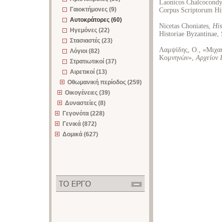
Laonicos Chalcocondy
Γαιοκτήμονες (9)
Corpus Scriptorum His
Αυτοκράτορες (60)
Nicetas Choniates,
His
Ηγεμόνες (22)
Historiae Byzantinae, 
Στασιαστές (23)
Λαμψίδης, O., «Μιχα
Λόγιοι (82)
Kομνηνών»,
Aρχείον 
Στρατιωτικοί (37)
Αιρετικοί (13)
Οθωμανική περίοδος (259)
Οικογένειες (39)
Δυναστείες (8)
Γεγονότα (228)
Γενικά (872)
Δομικά (627)