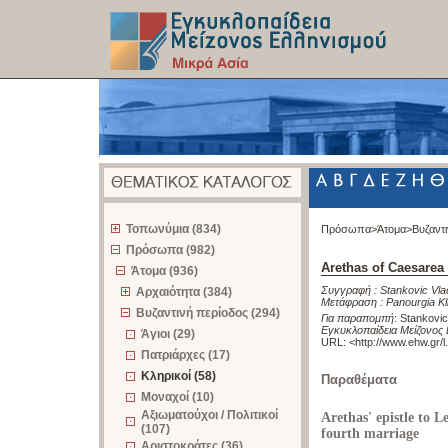
z
Τοπωνύμια (834)
Πρόσωπα>
Άτομα>
Βυζαντ
Πρόσωπα (982)
Arethas of Caesarea
Άτομα (936)
Συγγραφή :
Stankovic Vla
Αρχαιότητα (384)
Μετάφραση :
Panourgia Kl
Βυζαντινή περίοδος (294)
Για παραπομπή
:
Stankovic
Εγκυκλοπαίδεια Μείζονος 
Άγιοι (29)
URL: <
http://www.ehw.gr/
Πατριάρχες (17)
Κληρικοί (58)
Παραθέματα
Μοναχοί (10)
Αξιωματούχοι / Πολιτικοί
Arethas' epistle to 
(107)
fourth marriage
Αριστοκράτες (36)