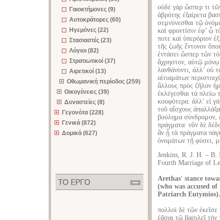
οὐδὲ γὰρ ὥσπερ τι τῶ
Γαιοκτήμονες (9)
ἁβρότης ἐξαίρετα βασι
Αυτοκράτορες (60)
σεμνύνεσθαι τῷ ὀνόμα
Ηγεμόνες (22)
καὶ φροντίσιν ἐφ’ ᾧ τ
ποτε καὶ ὑπερόριον ἐ
Στασιαστές (23)
τῆς ζωῆς ἔντονον ὅπο
Λόγιοι (82)
ἐντάσει ὥσπερ τῶν τό
Στρατιωτικοί (37)
ἄχρηστον, αὑτῷ μόνῳ 
λανθάνοντι, ἀλλ’ οὐ 
Αιρετικοί (13)
αἰτιαμάτων περιστοιχ
Οθωμανική περίοδος (259)
ἄλλους πρὸς ζῆλον ἠρ
Οικογένειες (39)
ἐκλέγεσθαι τὰ πλείω τ
κουφότερα. ἀλλ’ εἰ γ
Δυναστείες (8)
τοῦ αἴσχους ἀπαλλάξαι
Γεγονότα (228)
βούλημα σύνδρομον, ε
Γενικά (872)
πράγματα· νῦν δὲ δέδ
ἂν ᾖ τὰ πράγματα πάγ
Δομικά (627)
ὀνομάτων τῇ φύσει, μ
Jenkins, R. J. H. – B.
Fourth Marriage of L
Arethas' stance towa
(who was accused of 
Patriarch Eutymios)
πολλοὶ δὲ τῶν ἐκεῖσε
ἐᾶσαι τῷ βασιλεῖ τὴν 