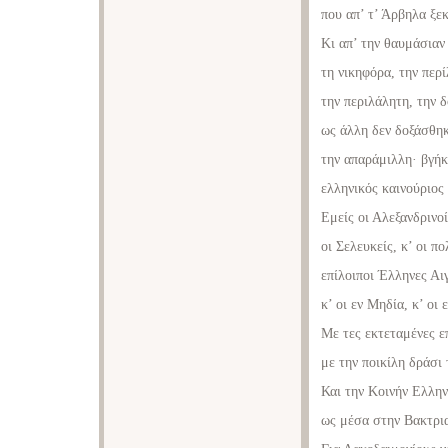
που απ’ τ’ Άρβηλα ξεκ
Κι απ’ την θαυμάσιαν
τη νικηφόρα, την περ
την περιλάλητη, την 
ως άλλη δεν δοξάσθηκ
την απαράμιλλη· βγήκ
ελληνικός καινούριος
Εμείς οι Αλεξανδρινοί,
οι Σελευκείς, κ’ οι π
επίλοιποι Έλληνες Αι
κ’ οι εν Μηδία, κ’ οι 
Με τες εκτεταμένες ε
με την ποικίλη δράσι
Και την Κοινήν Ελλην
ως μέσα στην Βακτρια