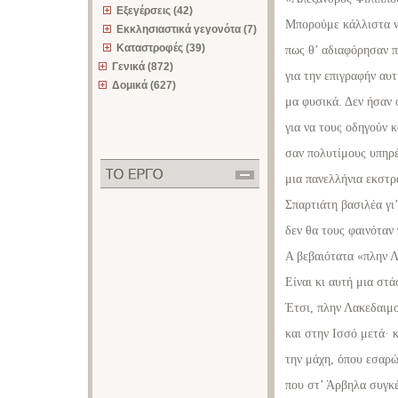
Εξεγέρσεις (42)
Μπορούμε κάλλιστα 
Εκκλησιαστικά γεγονότα (7)
Καταστροφές (39)
πως θ’ αδιαφόρησαν 
Γενικά (872)
για την επιγραφήν αυ
Δομικά (627)
μα φυσικά. Δεν ήσαν 
για να τους οδηγούν κ
σαν πολυτίμους υπηρ
μια πανελλήνια εκστρ
Σπαρτιάτη βασιλέα γι
δεν θα τους φαινόταν
Α βεβαιότατα «πλην 
Είναι κι αυτή μια στά
Έτσι, πλην Λακεδαιμο
και στην Ισσό μετά· 
την μάχη, όπου εσαρ
που στ’ Άρβηλα συγκ