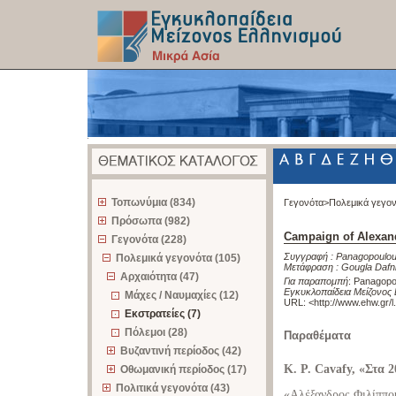
z
Τοπωνύμια (834)
Γεγονότα>
Πολεμικά γεγο
Πρόσωπα (982)
Campaign of Alexand
Γεγονότα (228)
Συγγραφή :
Panagopoulou
Πολεμικά γεγονότα (105)
Μετάφραση :
Gougla Dafn
Αρχαιότητα (47)
Για παραπομπή
:
Panagopou
Εγκυκλοπαίδεια Μείζονος 
Μάχες / Ναυμαχίες (12)
URL: <
http://www.ehw.gr/
Εκστρατείες (7)
Πόλεμοι (28)
Παραθέματα
Βυζαντινή περίοδος (42)
K. P. Cavafy, «Στα 2
Οθωμανική περίοδος (17)
Πολιτικά γεγονότα (43)
«Αλέξανδρος Φιλίππου