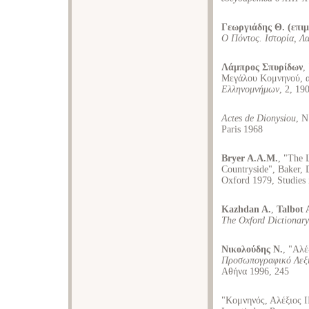
Γεωργιάδης Θ. (επιμ
Ο Πόντος. Ιστορία, Λα
Λάμπρος Σπυρίδων
,
Μεγάλου Κομνηνού, α
Ελληνομνήμων
, 2, 19
Actes de Dionysiou
, N
Paris 1968
Bryer A.A.M.
, "The 
Countryside", Baker, 
Oxford 1979, Studies 
Kazhdan A.
,
Talbot 
The Oxford Dictionary
Νικολούδης Ν.
, "Αλ
Προσωπογραφικό Λεξικ
Αθήνα 1996, 245
"Κομνηνός, Αλέξιος ΙΙ