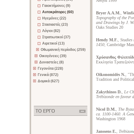
Αθήνα 1999
Γαιοκτήμονες (9)
Αυτοκράτορες (60)
Bryer A.A.M.
,
Winfi
Topography of the Po
Ηγεμόνες (22)
and Drawings by J. Wi
Στασιαστές (23)
Oaks Studies 20
Λόγιοι (82)
Στρατιωτικοί (37)
Hendy M.F.
,
Studies
Αιρετικοί (13)
1450
, Cambridge Mas
Οθωμανική περίοδος (259)
Οικογένειες (39)
Χρύσανθος Φιλιππίδ
Εκκλησία Τραπεζούν
Δυναστείες (8)
Γεγονότα (228)
Oikonomidès N.
, "T
Γενικά (872)
Tradition and Politica
Δομικά (627)
Zakythinos D.
,
Le Ch
Trébizonde en faveur d
Nicol D.M.
,
The Byza
ca. 1100-1460. A Gen
Washington 1968
Janssens E.
,
Trébizon