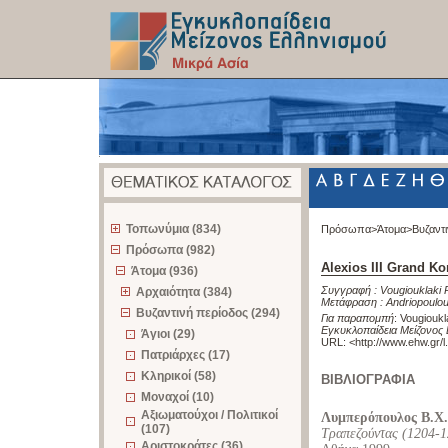
z
Τοπωνύμια (834)
Πρόσωπα>
Άτομα>
Βυζαντ
Πρόσωπα (982)
Alexios III Grand 
Άτομα (936)
Συγγραφή :
Vougiouklaki 
Αρχαιότητα (384)
Μετάφραση :
Andriopoulo
Βυζαντινή περίοδος (294)
Για παραπομπή
:
Vougioukl
Εγκυκλοπαίδεια Μείζονος 
Άγιοι (29)
URL: <
http://www.ehw.gr/
Πατριάρχες (17)
Κληρικοί (58)
ΒΙΒΛΙΟΓΡΑΦΙΑ
Μοναχοί (10)
Αξιωματούχοι / Πολιτικοί
Λυμπερόπουλος Β.Χ.
(107)
Τραπεζούντας (1204-1
Αριστοκράτες (36)