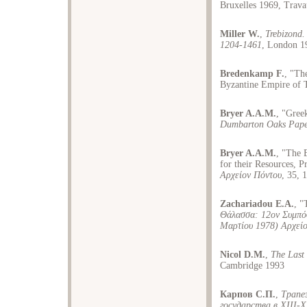
Bruxelles 1969, Trava
Miller W.
,
Trebizond.
1204-1461
, London 1
Bredenkamp F.
, "Th
Byzantine Empire of 
Bryer A.A.M.
, "Gree
Dumbarton Oaks Pape
Bryer A.A.M.
, "The 
for their Resources, 
Αρχείον Πόντου
, 35, 
Zachariadou E.A.
, "
Θάλασσα: 12ον Συμπό
Mαρτίου 1978) Aρχεί
Nicol D.M.
,
The Last
Cambridge 1993
Карпов С.П.
,
Трапе
государства в XIII-X