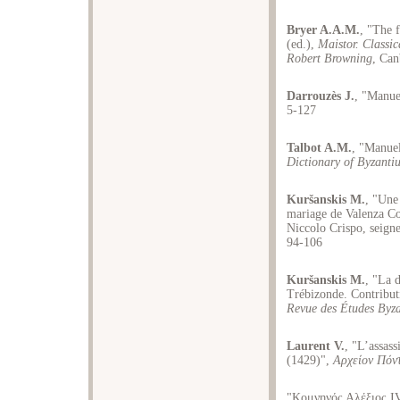
Bryer A.A.M.
, "The f
(ed.),
Maistor. Classic
Robert Browning
, Can
Darrouzès J.
, "Manue
5-127
Talbot A.M.
, "Manue
Dictionary of Byzanti
Kuršanskis M.
, "Une
mariage de Valenza Co
Niccolo Crispo, seign
94-106
Kuršanskis M.
, "La 
Trébizonde. Contribut
Revue des Études Byza
Laurent V.
, "L’assas
(1429)",
Αρχείον Πόν
"Κομνηνός Αλέξιος ΙV"