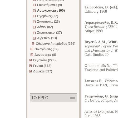
Γαιοκτήμονες (9)
Talbot-Rice, D. (ed.)
Αυτοκράτορες (60)
Edinburg 1968
Ηγεμόνες (22)
Στασιαστές (23)
Λυμπερόπουλος Β.Χ.
Τραπεζούντας (1204-1
Λόγιοι (82)
Αθήνα 1999
Στρατιωτικοί (37)
Αιρετικοί (13)
Bryer A.A.M.
,
Winfi
Οθωμανική περίοδος (259)
Topography of the Po
Οικογένειες (39)
and Drawings by J. Wi
Oaks Studies 20
Δυναστείες (8)
Γεγονότα (228)
Oikonomidès N.
, "T
Γενικά (872)
Tradition and Politica
Δομικά (627)
Janssens E.
,
Trébizon
Bruxelles 1969, Trava
Γεωργιάδης Θ. (επιμ
Ο Πόντος. Ιστορία, Λα
Actes de Dionysiou
, N
Paris 1968