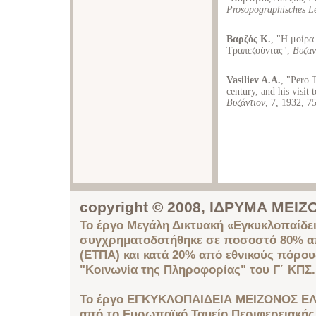
Prosopographisches Le
Βαρζός Κ.
, "Η μοίρ
Τραπεζούντας",
Βυζαν
Vasiliev A.A.
, "Pero T
century, and his visit
Βυζάντιον
, 7, 1932, 7
copyright © 2008, ΙΔΡΥΜΑ ΜΕ
Το έργο Μεγάλη Δικτυακή «Εγκυκλοπαίδει
συγχρηματοδοτήθηκε σε ποσοστό 80% απ
(ΕΤΠΑ) και κατά 20% από εθνικούς πόρο
"Κοινωνία της Πληροφορίας" του Γ΄ ΚΠΣ.
Το έργο ΕΓΚΥΚΛΟΠΑΙΔΕΙΑ ΜΕΙΖΟΝΟΣ ΕΛ
από το Ευρωπαϊκό Ταμείο Περιφερειακής 