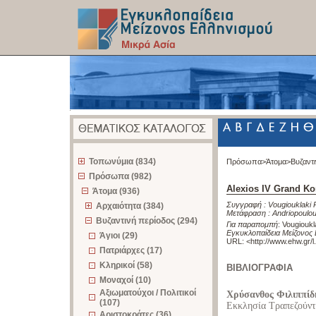
z
Τοπωνύμια (834)
Πρόσωπα>
Άτομα>
Βυζαντ
Πρόσωπα (982)
Alexios IV Grand K
Άτομα (936)
Συγγραφή :
Vougiouklaki 
Αρχαιότητα (384)
Μετάφραση :
Andriopoulo
Βυζαντινή περίοδος (294)
Για παραπομπή
:
Vougioukl
Εγκυκλοπαίδεια Μείζονος 
Άγιοι (29)
URL: <
http://www.ehw.gr/
Πατριάρχες (17)
Κληρικοί (58)
ΒΙΒΛΙΟΓΡΑΦΙΑ
Μοναχοί (10)
Αξιωματούχοι / Πολιτικοί
Χρύσανθος Φιλιππίδ
(107)
Εκκλησία Τραπεζούν
Αριστοκράτες (36)