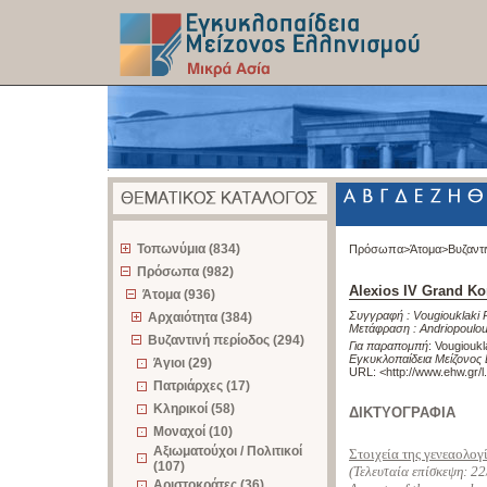
z
Τοπωνύμια (834)
Πρόσωπα>
Άτομα>
Βυζαντ
Πρόσωπα (982)
Alexios IV Grand K
Άτομα (936)
Συγγραφή :
Vougiouklaki 
Αρχαιότητα (384)
Μετάφραση :
Andriopoulo
Βυζαντινή περίοδος (294)
Για παραπομπή
:
Vougioukl
Εγκυκλοπαίδεια Μείζονος 
Άγιοι (29)
URL: <
http://www.ehw.gr/
Πατριάρχες (17)
Κληρικοί (58)
ΔΙΚΤΥΟΓΡΑΦΙΑ
Μοναχοί (10)
Αξιωματούχοι / Πολιτικοί
Στοιχεία της γενεαολο
(107)
(Τελευταία επίσκεψη:
22
Αριστοκράτες (36)