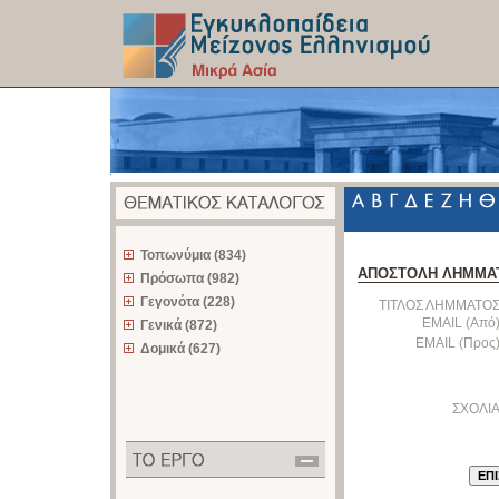
z
Τοπωνύμια (834)
ΑΠΟΣΤΟΛΗ ΛΗΜΜΑ
Πρόσωπα (982)
Γεγονότα (228)
ΤΙΤΛΟΣ ΛΗΜΜΑΤΟΣ
EMAIL (Από)
Γενικά (872)
EMAIL (Προς)
Δομικά (627)
ΣΧΟΛΙΑ