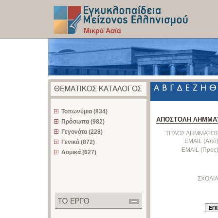
z
Τοπωνύμια (834)
ΑΠΟΣΤΟΛΗ ΛΗΜΜΑ
Πρόσωπα (982)
Γεγονότα (228)
ΤΙΤΛΟΣ ΛΗΜΜΑΤΟΣ
EMAIL (Από)
Γενικά (872)
EMAIL (Προς)
Δομικά (627)
ΣΧΟΛΙΑ