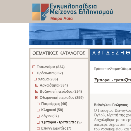
z
Τοπωνύμια (834)
Πρόσωπα>
Άτομα>
Οθωμαν
Πρόσωπα (982)
Άτομα (936)
Έμποροι - τραπεζίτ
Αρχαιότητα (384)
Βυζαντινή περίοδος (294)
Οθωμανική περίοδος (259)
Πατριάρχες (46)
Βεϊνόγλου Γεώργιος
Κληρικοί (58)
Ο Γεώργιος Βεϊνόγλο
Ογλού, ιδρυτή της χρ
Λόγιοι (97)
Ασχολήθηκε με το εμ
Έμποροι - τραπεζίτες (5)
απέφερε σημαντική πε
Επαγγελματίες (7)
του νοσοκομείου και 