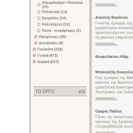
Αξιωματούχοι / Πολιτικοί
περισσότερα...
(15)
Πολιτευτές (13)
Διογένης Βασίλειος
Ευεργέτες (14)
Γνωστός έμπορος της 
Καλλιτέχνες (12)
μεγαλύτερου καταστή
Όσιοι - νεομάρτυρες (2)
προστατευόμενος του 
Οικογένειες (39)
τη γαλλική υπηκοότητ
Δυναστείες (8)
περισσότερα...
Γεγονότα (228)
Γενικά (872)
Θεοφυλάκτου Αδάμ
Δομικά (627)
Μπαλτατζής Ευαγγέλη
Γιος εμπόρου της Μα
κύκλους της Κωνσταν
τραπεζιτική δραστηρι
Αυστριακός και Ιταλό
περισσότερα...
Όμηρος Παύλος
Γόνος της οικογένεια
κάτοικος της Σμύρνης
ελληνορθόδοξης κοινό
περισσότερα...