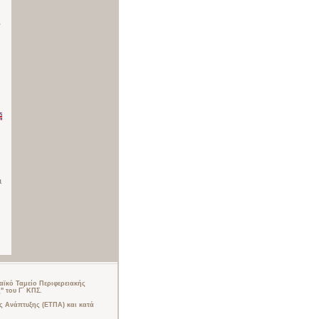
,
ι
ϊκό Ταμείο Περιφερειακής
 του Γ΄ ΚΠΣ.
 Ανάπτυξης (ΕΤΠΑ) και κατά