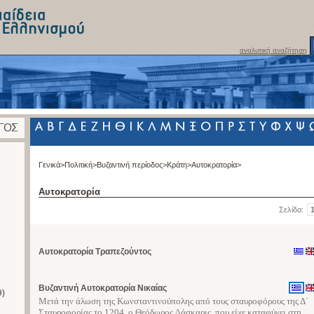
αναλυτική αναζήτηση
Γενικά>
Πολιτική>
Βυζαντινή περίοδος>
Κράτη>
Αυτοκρατορία>
Αυτοκρατορία
Σελίδα:
Αυτοκρατορία Τραπεζούντος
Βυζαντινή Αυτοκρατορία Νικαίας
9)
Μετά την άλωση της Κωνσταντινούπολης από τους σταυροφόρους της Δ΄
Σταυροφορίας το 1204, ο Θεόδωρος Λάσκαρις, που είχε καταφύγει στη