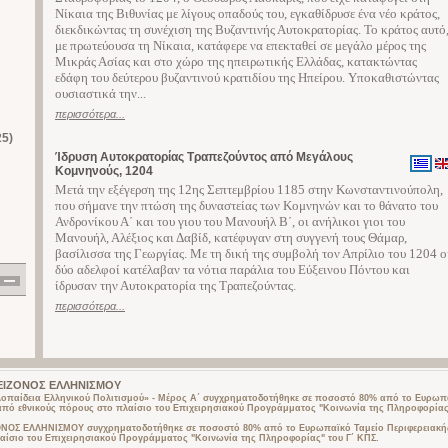
Νίκαια της Βιθυνίας με λίγους οπαδούς του, εγκαθίδρυσε ένα νέο κράτος,
διεκδικώντας τη συνέχιση της Βυζαντινής Αυτοκρατορίας. Το κράτος αυτό
με πρωτεύουσα τη Νίκαια, κατάφερε να επεκταθεί σε μεγάλο μέρος της
Μικράς Ασίας και στο χώρο της ηπειρωτικής Ελλάδας, κατακτώντας
εδάφη του δεύτερου βυζαντινού κρατιδίου της Ηπείρου. Υποκαθιστώντας
ουσιαστικά την...
περισσότερα...
25)
Ίδρυση Αυτοκρατορίας Τραπεζούντος από Μεγάλους
Κομνηνούς, 1204
Μετά την εξέγερση της 12ης Σεπτεμβρίου 1185 στην Κωνσταντινούπολη,
που σήμανε την πτώση της δυναστείας των Κομνηνών και το θάνατο του
Ανδρονίκου Α΄ και του γιου του Μανουήλ Β΄, οι ανήλικοι γιοι του
Μανουήλ, Αλέξιος και Δαβίδ, κατέφυγαν στη συγγενή τους Θάμαρ,
βασίλισσα της Γεωργίας. Με τη δική της συμβολή τον Απρίλιο του 1204 ο
δύο αδελφοί κατέλαβαν τα νότια παράλια του Εύξεινου Πόντου και
ίδρυσαν την Αυτοκρατορία της Τραπεζούντας.
περισσότερα...
 ΜΕΙΖΟΝΟΣ ΕΛΛΗΝΙΣΜΟΥ
λοπαίδεια Ελληνικού Πολιτισμού» - Μέρος Α΄ συγχρηματοδοτήθηκε σε ποσοστό 80% από το Ευρωπα
από εθνικούς πόρους στο πλαίσιο του Επιχειρησιακού Προγράμματος "Κοινωνία της Πληροφορίας"
ΟΣ ΕΛΛΗΝΙΣΜΟΥ συγχρηματοδοτήθηκε σε ποσοστό 80% από το Ευρωπαϊκό Ταμείο Περιφερειακής
αίσιο του Επιχειρησιακού Προγράμματος "Κοινωνία της Πληροφορίας" του Γ΄ ΚΠΣ.