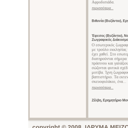
Αφροδισιάδα.
περισσότερα...
Βιθυνία (Βυζάντιο), 
Έφεσος (Βυζάντιο), Ν
Ζωγραφικός Διάκοσμ
Ο εσωτερικός ζωγραφι
με τρούλο εκκλησίας 
έχει χαθεί. Στο εσωτ
διατηρούνται σήμερα 
πράσινου και γαλάζιο
σώζονται φυτικά σχέδ
μοτίβα. Ίχνη ζωγραφικ
βαπτιστήριο. Τα εκτε
σκευοφυλάκιο, ένα...
περισσότερα...
Ζέλβη, Ερημητήριο Μο
copyright © 2008, ΙΔΡΥΜΑ ΜΕ