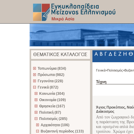
z
Τοπωνύμια (834)
Γενικά>
Πολιτισμός>
Βυζαντ
Πρόσωπα (982)
Γεγονότα (228)
Τέχνη
Γενικά (872)
Κοινωνία (304)
Οικονομία (109)
Θρησκεία (167)
Άγιος Προκόπιος, Ναό
Διάκοσμος
Πολιτική (87)
Από τον ζωγραφικό δ
Πολιτισμός (285)
η παράσταση της Βρε
Αρχαιότητα (106)
και ορισμένα απλά δι
Βυζαντινή περίοδος (133)
τρούλου. Χρώμα έχει ε