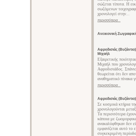
σώζεται τίποτα. Η ει
σωζόμενων τοιχογραφ
χρονολογεί στην...
περισσότερα...
Ανεικονική Ζωγραφική
Αφροδισιάς (Βυζάντιο
Μιχαήλ
Εξαιρετικής ποιότητα
Μιχαήλ που χρονολογε
Αφροδισιάδος. Σπάνιο
θεωρείται ότι δεν απ
αναθηματικό πίνακα γ
περισσότερα...
Αφροδισιάς (Βυζάντιο
Σε κοσμικά κτήρια τ
χρονολογούνται μεταξ
Τα περισσότερα έχουν
κάποια με ζωομορφικέ
ανακαλύφθηκαν δεν εί
εμφανίζεται αυτό το 
συγκεκριμένη περίοδο