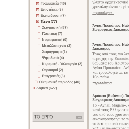
γλυπτό αρχιτεκτονικό
Γραμματεία (46)
χρονολογούνται περί 
Επιστήμες (8)
περισσότερα...
Εκπαίδευση (7)
Τέχνη (77)
Άγιος Προκόπιος, Ναός
Ζωγραφική (57)
Ζωγραφικός Διάκοσμ
Γλυπτική (7)
Νομισματική (0)
Άγιος Προκόπιος, Ναό
Μεταλλοτεχνία (3)
Διάκοσμος
Χειρόγραφα (1)
Ένας από τους πιο λε
Ψηφιδωτά (4)
περιοχής της Καππαδο
θαύματα του Χριστού,
Κεραμική - Υαλουργία (2)
Αγίου Προκοπίου. Ανή
Θησαυροί (2)
και χρονολογείται, κα
Επιγραφές (3)
10ο αιώνα.
Οθωμανική περίοδος (46)
περισσότερα...
Δομικά (627)
Αμάσεια (Βυζάντιο), Τ
Ζωγραφικός Διάκοσμ
Το «Aynalı Mağara», 
κατά τους Ελληνιστικ
ναό από τους χριστια
εικονογράφησης: το π
το δεύτερο από εικονι
κάλυψε παλαιότερες τ