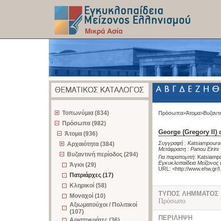
z
Τοπωνύμια (834)
Πρόσωπα>
Άτομα>
Βυζαντ
Πρόσωπα (982)
George (Gregory II) 
Άτομα (936)
Συγγραφή :
Katsiampoura
Αρχαιότητα (384)
Μετάφραση :
Panou Eirini
Βυζαντινή περίοδος (294)
Για παραπομπή
:
Katsiampo
Εγκυκλοπαίδεια Μείζονος 
Άγιοι (29)
URL: <
http://www.ehw.gr/
Πατριάρχες (17)
Κληρικοί (58)
ΤΥΠΟΣ ΛΗΜΜΑΤΟΣ
Μοναχοί (10)
Πρόσωπο
Αξιωματούχοι / Πολιτικοί
(107)
ΠΕΡΙΛΗΨΗ
Αριστοκράτες (36)