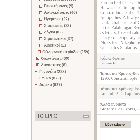
Patriarch of Constanti
Γαιοκτήμονες (9)
He was born in Lapit
Αυτοκράτορες (60)
Constantinople after 
Acropolites. A few yea
Ηγεμόνες (22)
patriarchal throne of 
Στασιαστές (23)
to the Palaiologan Re
Λόγιοι (82)
as letters, lives of s
many contemporary an
Στρατιωτικοί (37)
Mouzalon, Nikephoro
Αιρετικοί (13)
Gennadios Sholarios.
Οθωμανική περίοδος (259)
Οικογένειες (39)
Κύρια Ιδιότητα
Patriarch
Δυναστείες (8)
Γεγονότα (228)
Τόπος και Χρόνος Θαν
Γενικά (872)
1290, Constantinople
Δομικά (627)
Τόπος και Χρόνος Γέν
Around 1241, Lapithos
Άλλα Ονόματα
Gregory II of Cyprus, 