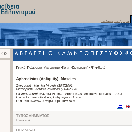
αναλυτική αναζήτηση
Γενικά>
Πολιτισμός>
Αρχαιότητα>
Τέχνη>
Ζωγραφική - Ψηφιδωτά>
Aphrodisias (Antiquity), Mosaics
Συγγραφή :
Mavrika Virginia
(19/7/2001)
Μετάφραση :
Koutras Nikolaos
(14/4/2008)
Για παραπομπή
:
Mavrika Virginia, "Aphrodisias (Antiquity), Mosaics ", 2008
,
Εγκυκλοπαίδεια Μείζονος Ελληνισμού, Μ. Ασία
URL: <
http://www.ehw.gr/l.aspx?id=7709
>
ΤΥΠΟΣ ΛΗΜΜΑΤΟΣ
Γενικό Λήμμα
ΠΕΡΙΛΗΨΗ