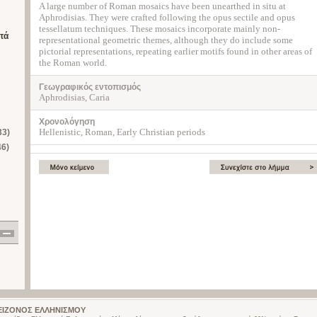
A large number of Roman mosaics have been unearthed in situ at
Aphrodisias. They were crafted following the opus sectile and opus
tessellatum techniques. These mosaics incorporate mainly non-
τά
representational geometric themes, although they do include some
pictorial representations, repeating earlier motifs found in other areas of
the Roman world.
Γεωγραφικός εντοπισμός
Aphrodisias, Caria
Χρονολόγηση
Hellenistic, Roman, Early Christian periods
33)
46)
 ΜΕΙΖΟΝΟΣ ΕΛΛΗΝΙΣΜΟΥ