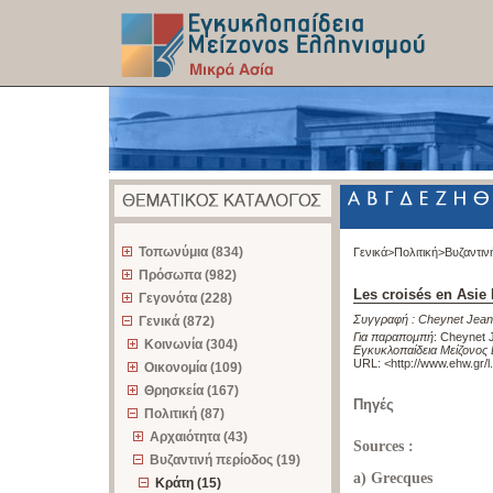
z
Τοπωνύμια (834)
Γενικά>
Πολιτική>
Βυζαντιν
Πρόσωπα (982)
Les croisés en Asie
Γεγονότα (228)
Συγγραφή :
Cheynet Jean
Γενικά (872)
Για παραπομπή
:
Cheynet J
Κοινωνία (304)
Εγκυκλοπαίδεια Μείζονος 
URL: <
http://www.ehw.gr/
Οικονομία (109)
Θρησκεία (167)
Πηγές
Πολιτική (87)
Αρχαιότητα (43)
Sources :
Βυζαντινή περίοδος (19)
a) Grecques
Κράτη (15)