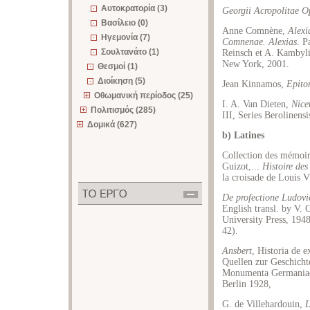
Αυτοκρατορία (3)
Georgii Acropolitae O
Βασίλειο (0)
Anne Comnène,
Alexi
Ηγεμονία (7)
Comnenae. Alexias
. P
Σουλτανάτο (1)
Reinsch et A. Kambyli
New York, 2001.
Θεσμοί (1)
Διοίκηση (5)
Jean Kinnamos,
Epit
Οθωμανική περίοδος (25)
I. A. Van Dieten,
Nice
Πολιτισμός (285)
III, Series Berolinens
Δομικά (627)
b) Latines
Collection des mémoire
Guizot,...
Histoire des
la croisade de Louis 
De profectione Ludovi
English transl. by V.
University Press, 1948
42).
Ansbert
, Historia de e
Quellen zur Geschicht
Monumenta Germaniae 
Berlin 1928,
G. de Villehardouin,
L