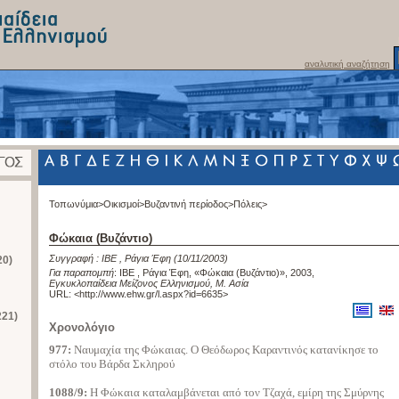
αναλυτική αναζήτηση
Τοπωνύμια>
Οικισμοί>
Βυζαντινή περίοδος>
Πόλεις>
Φώκαια (Βυζάντιο)
Συγγραφή :
ΙΒΕ
,
Ράγια Έφη
(10/11/2003)
20)
Για παραπομπή
:
ΙΒΕ , Ράγια Έφη, «Φώκαια (Βυζάντιο)», 2003
,
Εγκυκλοπαίδεια Μείζονος Ελληνισμού, Μ. Ασία
URL: <
http://www.ehw.gr/l.aspx?id=6635
>
221)
Χρονολόγιο
977:
Ναυμαχία της Φώκαιας. Ο Θεόδωρος Καραντινός κατανίκησε το
στόλο του Βάρδα Σκληρού
1088/9:
Η Φώκαια καταλαμβάνεται από τον Τζαχά, εμίρη της Σμύρνης