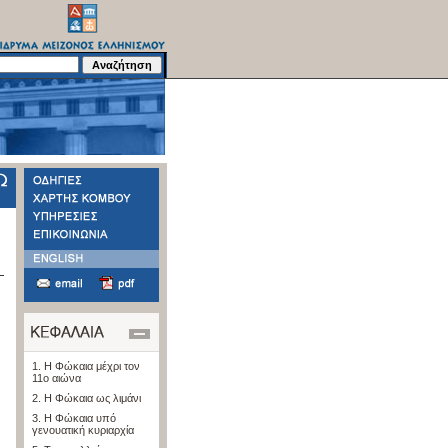
1. Η Φώκαια μέχρι τον
11ο αιώνα
2. Η Φώκαια ως λιμάνι
3. Η Φώκαια υπό
γενουατική κυριαρχία