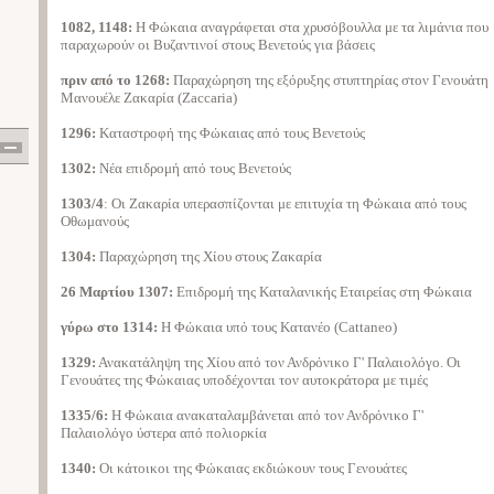
1082, 1148:
Η Φώκαια αναγράφεται στα χρυσόβουλλα με τα λιμάνια που
παραχωρούν οι Βυζαντινοί στους Βενετούς για βάσεις
πριν από το 1268:
Παραχώρηση της εξόρυξης στυπτηρίας στον Γενουάτη
Μανουέλε Ζακαρία (Zaccaria)
1296:
Καταστροφή της Φώκαιας από τους Βενετούς
1302:
Νέα επιδρομή από τους Βενετούς
1303/4
: Οι Ζακαρία υπερασπίζονται με επιτυχία τη Φώκαια από τους
Οθωμανούς
1304:
Παραχώρηση της Χίου στους Ζακαρία
26 Μαρτίου 1307:
Επιδρομή της Καταλανικής Εταιρείας στη Φώκαια
γύρω στο 1314:
Η Φώκαια υπό τους Κατανέο (Cattaneo)
1329:
Ανακατάληψη της Χίου από τον Ανδρόνικο Γ' Παλαιολόγο. Οι
Γενουάτες της Φώκαιας υποδέχονται τον αυτοκράτορα με τιμές
1335/6:
Η Φώκαια ανακαταλαμβάνεται από τον Ανδρόνικο Γ'
Παλαιολόγο ύστερα από πολιορκία
1340:
Οι κάτοικοι της Φώκαιας εκδιώκουν τους Γενουάτες