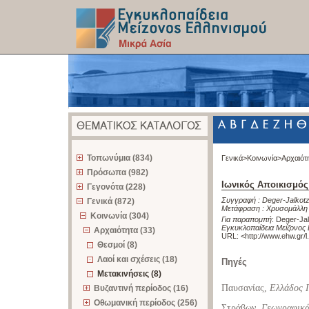
z
Τοπωνύμια (834)
Γενικά>
Κοινωνία>
Αρχαιότ
Πρόσωπα (982)
Ιωνικός Αποικισμός
Γεγονότα (228)
Συγγραφή :
Deger-Jalkot
Γενικά (872)
Μετάφραση :
Χρυσομάλλη
Κοινωνία (304)
Για παραπομπή
:
Deger-Jal
Εγκυκλοπαίδεια Μείζονος 
Αρχαιότητα (33)
URL: <
http://www.ehw.gr/
Θεσμοί (8)
Λαοί και σχέσεις (18)
Πηγές
Μετακινήσεις (8)
Παυσανίας,
Ελλάδος 
Βυζαντινή περίοδος (16)
Οθωμανική περίοδος (256)
Στράβων,
Γεωγραφικ