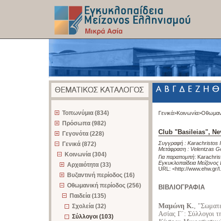
z
Τοπωνύμια (834)
Γενικά>
Κοινωνία>
Οθωμαν
Πρόσωπα (982)
Club "Basileias", Ne
Γεγονότα (228)
Συγγραφή :
Karachristos 
Γενικά (872)
Μετάφραση :
Velentzas G
Κοινωνία (304)
Για παραπομπή
:
Karachris
Εγκυκλοπαίδεια Μείζονος 
Αρχαιότητα (33)
URL: <
http://www.ehw.gr/
Βυζαντινή περίοδος (16)
Οθωμανική περίοδος (256)
ΒΙΒΛΙΟΓΡΑΦΙΑ
Παιδεία (135)
Μαμώνη Κ.
, "Σωματ
Σχολεία (32)
Ασίας Γ΄: Σύλλογοι τ
Σύλλογοι (103)