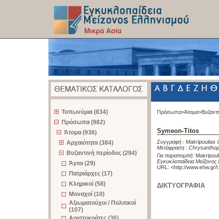
z
Τοπωνύμια (834)
Πρόσωπα>
Άτομα>
Βυζαντ
Πρόσωπα (982)
Symeon-Titos
Άτομα (936)
Συγγραφή :
Makripoulias 
Αρχαιότητα (384)
Μετάφραση :
Chrysanthopo
Βυζαντινή περίοδος (294)
Για παραπομπή
:
Makripoul
Εγκυκλοπαίδεια Μείζονος 
Άγιοι (29)
URL: <
http://www.ehw.gr/
Πατριάρχες (17)
Κληρικοί (58)
ΔΙΚΤΥΟΓΡΑΦΙΑ
Μοναχοί (10)
Αξιωματούχοι / Πολιτικοί
(107)
Αριστοκράτες (36)