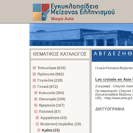
z
Τοπωνύμια (834)
Γενικά>
Πολιτική>
Βυζαντιν
Πρόσωπα (982)
Les croisés en Asie
Γεγονότα (228)
Συγγραφή :
Cheynet Jean
Γενικά (872)
Για παραπομπή
:
Cheynet J
Κοινωνία (304)
Εγκυκλοπαίδεια Μείζονος 
URL: <
http://www.ehw.gr/
Οικονομία (109)
Θρησκεία (167)
ΔΙΚΤΥΟΓΡΑΦΙΑ
Πολιτική (87)
Αρχαιότητα (43)
Βυζαντινή περίοδος (19)
Κράτη (15)