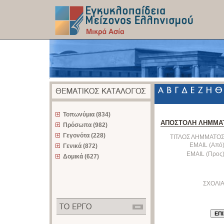
z
Τοπωνύμια (834)
ΑΠΟΣΤΟΛΗ ΛΗΜΜΑ
Πρόσωπα (982)
Γεγονότα (228)
ΤΙΤΛΟΣ ΛΗΜΜΑΤΟΣ
EMAIL (Από)
Γενικά (872)
EMAIL (Προς)
Δομικά (627)
ΣΧΟΛΙΑ