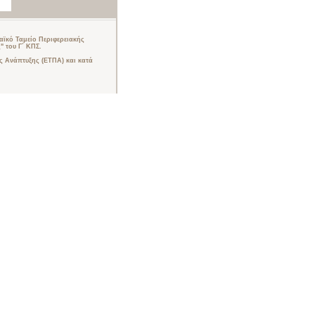
ϊκό Ταμείο Περιφερειακής
 του Γ΄ ΚΠΣ.
 Ανάπτυξης (ΕΤΠΑ) και κατά