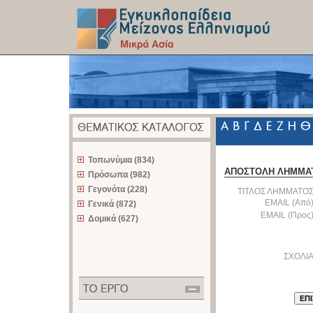
z
Τοπωνύμια (834)
ΑΠΟΣΤΟΛΗ ΛΗΜΜΑ
Πρόσωπα (982)
Γεγονότα (228)
ΤΙΤΛΟΣ ΛΗΜΜΑΤΟΣ
EMAIL (Από)
Γενικά (872)
EMAIL (Προς)
Δομικά (627)
ΣΧΟΛΙΑ