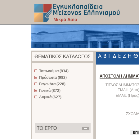
z
Τοπωνύμια (834)
ΑΠΟΣΤΟΛΗ ΛΗΜΜΑ
Πρόσωπα (982)
Γεγονότα (228)
ΤΙΤΛΟΣ ΛΗΜΜΑΤΟΣ
EMAIL (Από)
Γενικά (872)
EMAIL (Προς)
Δομικά (627)
ΣΧΟΛΙΑ