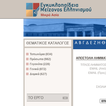
z
Τοπωνύμια (834)
ΑΠΟΣΤΟΛΗ ΛΗΜΜΑ
Πρόσωπα (982)
Γεγονότα (228)
ΤΙΤΛΟΣ ΛΗΜΜΑΤΟΣ
EMAIL (Από)
Γενικά (872)
EMAIL (Προς)
Δομικά (627)
ΣΧΟΛΙΑ