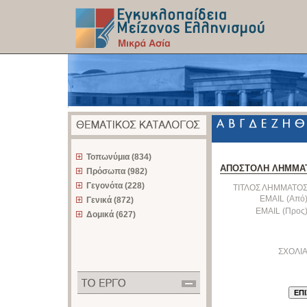
z
Τοπωνύμια (834)
ΑΠΟΣΤΟΛΗ ΛΗΜΜΑ
Πρόσωπα (982)
Γεγονότα (228)
ΤΙΤΛΟΣ ΛΗΜΜΑΤΟΣ
EMAIL (Από)
Γενικά (872)
EMAIL (Προς)
Δομικά (627)
ΣΧΟΛΙΑ