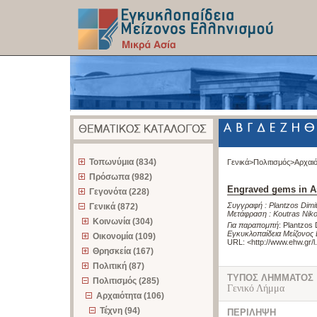
z
Τοπωνύμια (834)
Γενικά>
Πολιτισμός>
Αρχαι
Πρόσωπα (982)
Engraved gems in As
Γεγονότα (228)
Συγγραφή :
Plantzos Dimit
Γενικά (872)
Μετάφραση :
Koutras Nik
Κοινωνία (304)
Για παραπομπή
:
Plantzos D
Εγκυκλοπαίδεια Μείζονος 
Οικονομία (109)
URL: <
http://www.ehw.gr/
Θρησκεία (167)
Πολιτική (87)
ΤΥΠΟΣ ΛΗΜΜΑΤΟΣ
Πολιτισμός (285)
Γενικό Λήμμα
Αρχαιότητα (106)
Τέχνη (94)
ΠΕΡΙΛΗΨΗ