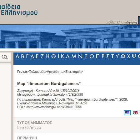
αναλυτική αναζήτηση
Γενικά>
Πολιτισμός>
Αρχαιότητα>
Επιστήμες>
Map "Itinerarium Burdigalenses"
Συγγραφή :
Kamara Afroditi
(15/10/2001)
Μετάφραση :
Loumakis Spyridon
(1/9/2008)
Για παραπομπή
:
Kamara Afroditi, "Map "Itinerarium Burdigalenses"", 2008
,
Εγκυκλοπαίδεια Μείζονος Ελληνισμού, Μ. Ασία
URL: <
http://www.ehw.gr/l.aspx?id=10265
>
ΤΥΠΟΣ ΛΗΜΜΑΤΟΣ
Γενικό Λήμμα
ΠΕΡΙΛΗΨΗ