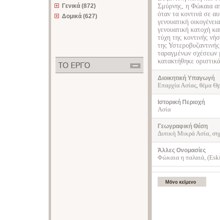
Γενικά (872)
Σμύρνης, η Φώκαια απ
όταν τα κοντινά σε α
Δομικά (627)
γενουατική οικογένει
γενουατική κατοχή κα
τύχη της κοντινής νή
της Υστεροβυζαντινής
ταραγμένων σχέσεων 
κατακτήθηκε οριστικ
Διοικητική Υπαγωγή
Επαρχία Ασίας, θέμα Θ
Ιστορική Περιοχή
Ασία
Γεωγραφική Θέση
Δυτική Μικρά Ασία, ση
Άλλες Ονομασίες
Φώκαια η παλαιά, (Esk