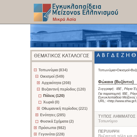
z
Τοπωνύμια (834)
Τοπωνύμια>
Οικισμοί>
Βυζ
Οικισμοί (549)
Φώκαια (Βυζάντιο)
Αρχαιότητα (208)
Συγγραφή :
ΙΒΕ
,
Ράγια Έ
Βυζαντινή περίοδος (120)
Για παραπομπή
:
ΙΒΕ , Ράγ
Πόλεις (120)
Εγκυκλοπαίδεια Μείζονος 
URL: <
http://www.ehw.gr/
Χωριά (0)
Οθωμανική περίοδος (221)
Ενότητες (285)
ΤΥΠΟΣ ΛΗΜΜΑΤΟΣ
Τοπωνύμιο
Φυσικά Σχήματα (2)
Πρόσωπα (982)
ΠΕΡΙΛΗΨΗ
Γεγονότα (228)
Βυζαντινή πόλη και σ