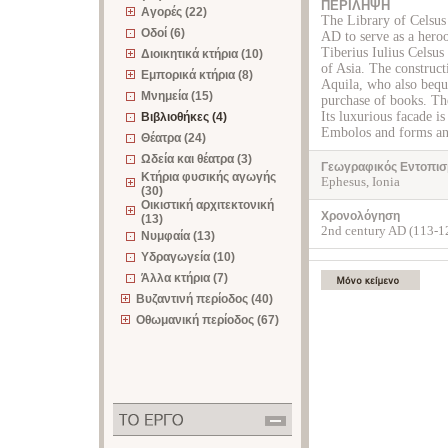
ΠΕΡΙΛΗΨΗ
Αγορές (22)
The Library of Celsus 
Οδοί (6)
AD to serve as a heroo
Tiberius Iulius Celsu
Διοικητικά κτήρια (10)
of Asia. The construct
Εμπορικά κτήρια (8)
Aquila, who also beque
Μνημεία (15)
purchase of books. Th
Its luxurious facade i
Βιβλιοθήκες (4)
Embolos and forms an 
Θέατρα (24)
Ωδεία και θέατρα (3)
Γεωγραφικός Εντοπισ
Κτήρια φυσικής αγωγής
Ephesus, Ionia
(30)
Οικιστική αρχιτεκτονική
Χρονολόγηση
(13)
2nd century AD (113-1
Νυμφαία (13)
Υδραγωγεία (10)
Άλλα κτήρια (7)
Βυζαντινή περίοδος (40)
Οθωμανική περίοδος (67)