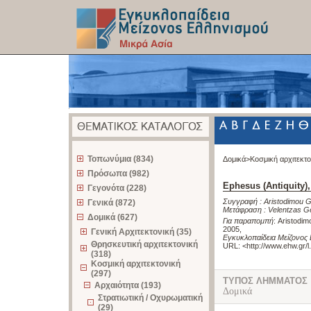
z
Τοπωνύμια (834)
Δομικά>
Κοσμική αρχιτεκτ
Πρόσωπα (982)
Ephesus (Antiquity),
Γεγονότα (228)
Συγγραφή :
Aristodimou G
Γενικά (872)
Μετάφραση :
Velentzas G
Δομικά (627)
Για παραπομπή
:
Aristodim
2005
,
Γενική Αρχιτεκτονική (35)
Εγκυκλοπαίδεια Μείζονος 
Θρησκευτική αρχιτεκτονική
URL: <
http://www.ehw.gr/
(318)
Κοσμική αρχιτεκτονική
(297)
ΤΥΠΟΣ ΛΗΜΜΑΤΟΣ
Αρχαιότητα (193)
Δομικά
Στρατιωτική / Οχυρωματική
(29)