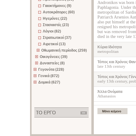
Andronikos was born i
Γαιοκτήμονες (9)
Paphlagonia. Under th
Αυτοκράτορες (60)
metropolitan of Sardis
Patriarch Arsenios Au
Ηγεμόνες (22)
also put himself at th
Στασιαστές (23)
resigned his metropoli
Λόγιοι (82)
but was removed from 
died in the very late 1
Στρατιωτικοί (37)
Αιρετικοί (13)
Κύρια Ιδιότητα
Οθωμανική περίοδος (259)
metropolitan
Οικογένειες (39)
Τόπος και Χρόνος Θαν
Δυναστείες (8)
late 13th century
Γεγονότα (228)
Γενικά (872)
Τόπος και Χρόνος Γέν
early 13th century, pr
Δομικά (627)
Άλλα Ονόματα
Athanasios