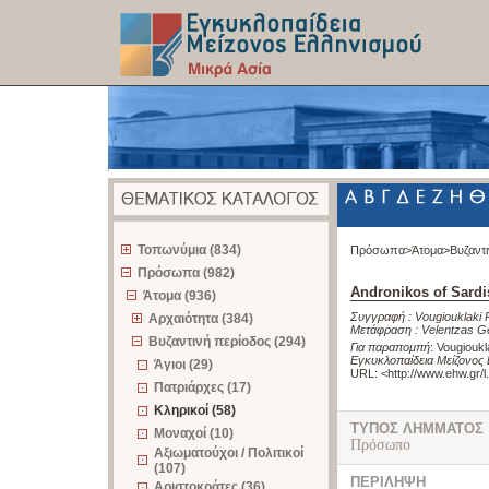
z
Τοπωνύμια (834)
Πρόσωπα>
Άτομα>
Βυζαντ
Πρόσωπα (982)
Andronikos of Sardi
Άτομα (936)
Συγγραφή :
Vougiouklaki 
Αρχαιότητα (384)
Μετάφραση :
Velentzas G
Βυζαντινή περίοδος (294)
Για παραπομπή
:
Vougioukl
Εγκυκλοπαίδεια Μείζονος 
Άγιοι (29)
URL: <
http://www.ehw.gr/
Πατριάρχες (17)
Κληρικοί (58)
ΤΥΠΟΣ ΛΗΜΜΑΤΟΣ
Μοναχοί (10)
Πρόσωπο
Αξιωματούχοι / Πολιτικοί
(107)
ΠΕΡΙΛΗΨΗ
Αριστοκράτες (36)