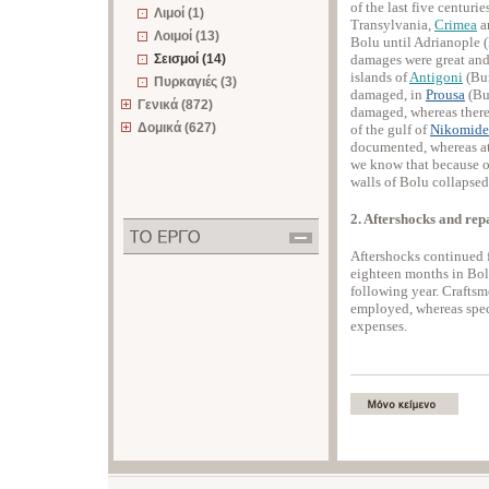
of the last five centurie
Λιμοί (1)
Transylvania,
Crimea
a
Λοιμοί (13)
Bolu until Adrianople (
Σεισμοί (14)
damages were great and 
islands of
Antigoni
(Bu
Πυρκαγιές (3)
damaged, in
Prousa
(Bu
Γενικά (872)
damaged, whereas there
Δομικά (627)
of the gulf of
Nikomide
documented, whereas at 
we know that because of
walls of Bolu collapsed
2. Aftershocks and rep
Aftershocks continued 
eighteen months in Bol
following year. Craftsm
employed, whereas speci
expenses.