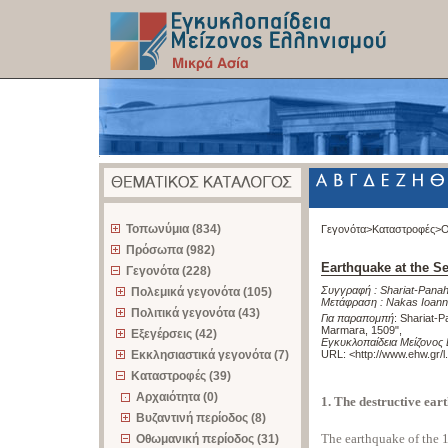
z
Τοπωνύμια (834)
Γεγονότα>
Καταστροφές>
Ο
Πρόσωπα (982)
Earthquake at the S
Γεγονότα (228)
Συγγραφή :
Shariat-Pana
Πολεμικά γεγονότα (105)
Μετάφραση :
Nakas Ioann
Πολιτικά γεγονότα (43)
Για παραπομπή
:
Shariat-P
Marmara, 1509"
,
Εξεγέρσεις (42)
Εγκυκλοπαίδεια Μείζονος 
Εκκλησιαστικά γεγονότα (7)
URL: <
http://www.ehw.gr/
Καταστροφές (39)
Αρχαιότητα (0)
1. The destructive ear
Βυζαντινή περίοδος (8)
The earthquake of the 
Οθωμανική περίοδος (31)