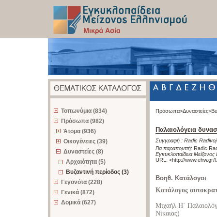
z
Τοπωνύμια (834)
Πρόσωπα>
Δυναστείες>
Βυ
Πρόσωπα (982)
Παλαιολόγεια δυναστ
Άτομα (936)
Συγγραφή :
Radic Radivoj
Οικογένειες (39)
Για παραπομπή
:
Radic Rad
Δυναστείες (8)
Εγκυκλοπαίδεια Μείζονος 
URL: <
http://www.ehw.gr/
Αρχαιότητα (5)
Βυζαντινή περίοδος (3)
Βοηθ. Κατάλογοι
Γεγονότα (228)
Κατάλογος αυτοκρατ
Γενικά (872)
Δομικά (627)
Μιχαήλ Η΄ Παλαιολόγ
Νίκαιας)