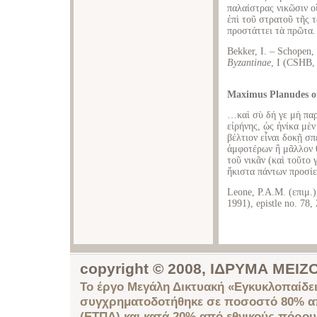
παλαίστρας νικῶσιν ο
ἐπὶ τοῦ στρατοῦ τῆς 
προστάττει τὰ πρῶτα.
Bekker, I. – Schopen,
Byzantinae
, I (CSHB,
Maximus Planudes on
…καὶ σὺ δή γε μὴ παρ’
εἰρήνης, ὡς ἡνίκα μὲν
βέλτιον εἶναι δοκῇ σ
ἀμφοτέρων ἢ μᾶλλον θ
τοῦ νικᾶν (καὶ τοῦτο
ἥκιστα πάντων προσίε
Leone, P.A.M. (επιμ.
1991), epistle no. 78,
copyright © 2008, ΙΔΡΥΜΑ ΜΕ
Το έργο Μεγάλη Δικτυακή «Εγκυκλοπαίδει
συγχρηματοδοτήθηκε σε ποσοστό 80% απ
(ΕΤΠΑ) και κατά 20% από εθνικούς πόρο