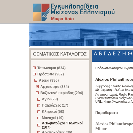
z
Τοπωνύμια (834)
Πρόσωπα>
Άτομα>
Βυζαντ
Πρόσωπα (982)
Alexios Philanthrop
Άτομα (936)
Συγγραφή :
Radic Radivoj
Αρχαιότητα (384)
Μετάφραση :
Nakas Ioann
Βυζαντινή περίοδος (294)
Για παραπομπή
:
Radic Rad
Εγκυκλοπαίδεια Μείζονος 
Άγιοι (29)
URL: <
http://www.ehw.gr/
Πατριάρχες (17)
Κληρικοί (58)
Παραθέματα
Μοναχοί (10)
Αξιωματούχοι / Πολιτικοί
Alexios Philanthrope
(107)
Minor
Αριστοκράτες (36)