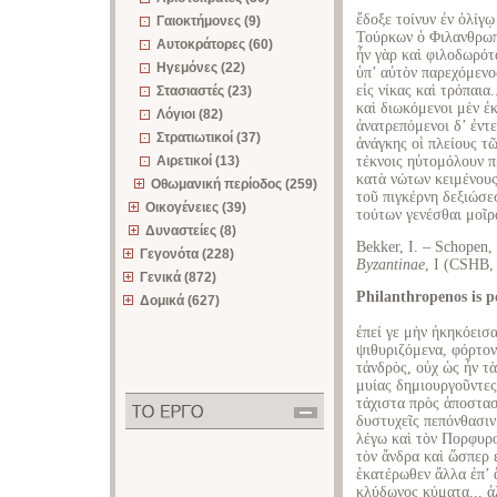
ἔδοξε τοίνυν ἐν ὀλίγ
Γαιοκτήμονες (9)
Τούρκων ὁ Φιλανθρωπ
Αυτοκράτορες (60)
ἦν γὰρ καὶ φιλοδωρότ
Ηγεμόνες (22)
ὑπ’ αὐτὸν παρεχόμενο
εἰς νίκας καὶ τρόπαια.
Στασιαστές (23)
καὶ διωκόμενοι μὲν ἐ
Λόγιοι (82)
ἀνατρεπόμενοι δ’ ἐντ
Στρατιωτικοί (37)
ἀνάγκης οἱ πλείους τῶ
Αιρετικοί (13)
τέκνοις ηὐτομόλουν π
κατὰ νώτων κειμένους 
Οθωμανική περίοδος (259)
τοῦ πιγκέρνη δεξιώσε
Οικογένειες (39)
τούτων γενέσθαι μοῖρ
Δυναστείες (8)
Bekker, I. – Schopen,
Γεγονότα (228)
Byzantinae
, I (CSHB,
Γενικά (872)
Philanthropenos is p
Δομικά (627)
ἐπεί γε μὴν ἠκηκόεισα
ψιθυριζόμενα, φόρτον
τἀνδρὸς, οὐχ ὡς ἦν τ
μυίας δημιουργοῦντες 
τάχιστα πρὸς ἀποστασ
δυστυχεῖς πεπόνθασιν
λέγω καὶ τὸν Πορφυρο
τὸν ἄνδρα καὶ ὥσπερ 
ἑκατέρωθεν ἄλλα ἐπ’ 
κλύδωνος κύματα... ἀ