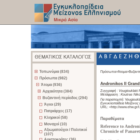
z
Τοπωνύμια (834)
Πρόσωπα>
Άτομα>
Βυζαντ
Πρόσωπα (982)
Andronikos II Gran
Άτομα (936)
Συγγραφή :
Vougiouklaki 
Αρχαιότητα (384)
Μετάφραση :
Koutras Nik
Βυζαντινή περίοδος (294)
Για παραπομπή
:
Vougioukl
Εγκυκλοπαίδεια Μείζονος 
Άγιοι (29)
URL: <
http://www.ehw.gr/
Πατριάρχες (17)
Κληρικοί (58)
Παραθέματα
Μοναχοί (10)
Reference to Andron
Αξιωματούχοι / Πολιτικοί
Chronicle of Panaret
(107)
Αριστοκράτες (36)