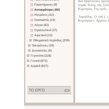
Καὶ ἐβασίλευσε προτρ
Γαιοκτήμονες (9)
κυρᾶς Ἄννης τῆς Ξυλα
Κομνηνός, ἔτη τρεῖς, 
Αυτοκράτορες (60)
Ηγεμόνες (22)
Λαμψίδης, Ο. (ed.),
Στασιαστές (23)
Κομνηνών»,
Aρχείον 
Λόγιοι (82)
Στρατιωτικοί (37)
Αιρετικοί (13)
Οθωμανική περίοδος (259)
Οικογένειες (39)
Δυναστείες (8)
Γεγονότα (228)
Γενικά (872)
Δομικά (627)