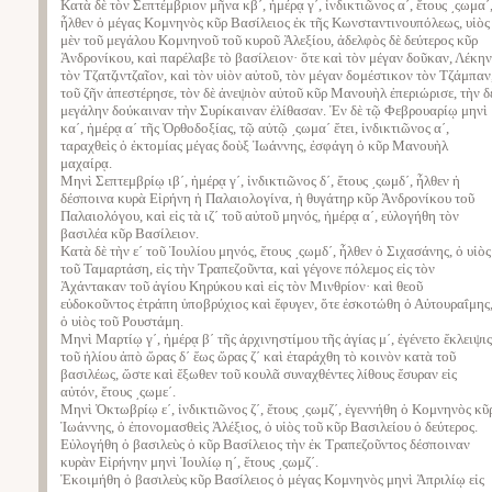
Κατὰ δὲ τὸν Σεπτέμβριον μῆνα κβʹ, ἡμέρᾳ γʹ, ἰνδικτιῶνος αʹ, ἔτους ͵ςωμαʹ
ἦλθεν ὁ μέγας Κομνηνὸς κῦρ Βασίλειος ἐκ τῆς Κωνσταντινουπόλεως, υἱὸς
μὲν τοῦ μεγάλου Κομνηνοῦ τοῦ κυροῦ Ἀλεξίου, ἀδελφὸς δὲ δεύτερος κῦρ
Ἀνδρονίκου, καὶ παρέλαβε τὸ βασίλειον· ὅτε καὶ τὸν μέγαν δοῦκαν, Λέκην
τὸν Τζατζιντζαῖον, καὶ τὸν υἱὸν αὐτοῦ, τὸν μέγαν δομέστικον τὸν Τζάμπαν
τοῦ ζῆν ἀπεστέρησε, τὸν δὲ ἀνεψιὸν αὐτοῦ κῦρ Μανουὴλ ἐπεριώρισε, τὴν δ
μεγάλην δούκαιναν τὴν Συρίκαιναν ἐλίθασαν. Ἐν δὲ τῷ Φεβρουαρίῳ μηνὶ
καʹ, ἡμέρᾳ αʹ τῆς Ὀρθοδοξίας, τῷ αὐτῷ ͵ςωμαʹ ἔτει, ἰνδικτιῶνος αʹ,
ταραχθεὶς ὁ ἐκτομίας μέγας δοὺξ Ἰωάννης, ἐσφάγη ὁ κῦρ Μανουὴλ
μαχαίρᾳ.
Μηνὶ Σεπτεμβρίῳ ιβʹ, ἡμέρᾳ γʹ, ἰνδικτιῶνος δʹ, ἔτους ͵ςωμδʹ, ἦλθεν ἡ
δέσποινα κυρὰ Εἰρήνη ἡ Παλαιολογίνα, ἡ θυγάτηρ κῦρ Ἀνδρονίκου τοῦ
Παλαιολόγου, καὶ εἰς τὰ ιζʹ τοῦ αὐτοῦ μηνός, ἡμέρᾳ αʹ, εὐλογήθη τὸν
βασιλέα κῦρ Βασίλειον.
Κατὰ δὲ τὴν εʹ τοῦ Ἰουλίου μηνός, ἔτους ͵ςωμδʹ, ἦλθεν ὁ Σιχασάνης, ὁ υἱὸς
τοῦ Ταμαρτάση, εἰς τὴν Τραπεζοῦντα, καὶ γέγονε πόλεμος εἰς τὸν
Ἀχάντακαν τοῦ ἁγίου Κηρύκου καὶ εἰς τὸν Μινθρίον· καὶ θεοῦ
εὐδοκοῦντος ἐτράπη ὑποβρύχιος καὶ ἔφυγεν, ὅτε ἐσκοτώθη ὁ Αὐτουραΐμης
ὁ υἱὸς τοῦ Ρουστάμη.
Μηνὶ Μαρτίῳ γʹ, ἡμέρᾳ βʹ τῆς ἀρχινηστίμου τῆς ἁγίας μʹ, ἐγένετο ἔκλειψις
τοῦ ἡλίου ἀπὸ ὥρας δʹ ἕως ὥρας ζʹ καὶ ἐταράχθη τὸ κοινὸν κατὰ τοῦ
βασιλέως, ὥστε καὶ ἔξωθεν τοῦ κουλᾶ συναχθέντες λίθους ἔσυραν εἰς
αὐτόν, ἔτους ͵ςωμεʹ.
Μηνὶ Ὀκτωβρίῳ εʹ, ἰνδικτιῶνος ζʹ, ἔτους ͵ςωμζʹ, ἐγεννήθη ὁ Κομνηνὸς κῦ
Ἰωάννης, ὁ ἐπονομασθεὶς Ἀλέξιος, ὁ υἱὸς τοῦ κῦρ Βασιλείου ὁ δεύτερος.
Εὐλογήθη ὁ βασιλεὺς ὁ κῦρ Βασίλειος τὴν ἐκ Τραπεζοῦντος δέσποιναν
κυρὰν Εἰρήνην μηνὶ Ἰουλίῳ ηʹ, ἔτους ͵ςωμζʹ.
Ἐκοιμήθη ὁ βασιλεὺς κῦρ Βασίλειος ὁ μέγας Κομνηνὸς μηνὶ Ἀπριλίῳ εἰς