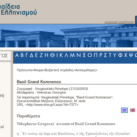
αναλυτική αναζήτηση
Πρόσωπα>
Άτομα>
Βυζαντινή περίοδος>
Αυτοκράτορες>
Basil Grand Komnenos
Συγγραφή :
Vougiouklaki Penelope
(17/10/2003)
Μετάφραση :
Velentzas Georgios
94)
Για παραπομπή
:
Vougiouklaki Penelope, "Basil Grand Komnenos"
,
Εγκυκλοπαίδεια Μείζονος Ελληνισμού, Μ. Ασία
URL: <
http://www.ehw.gr/l.aspx?id=7377
>
Παραθέματα
Nikephoros Gregoras' account of Basil Grand Komnenos
κοί
ηʹ. Ἐν τούτῳ τῷ ἔαρι καὶ Βασίλειος, ὁ τῆς Τραπεζοῦντος τὴν ἐξουσίαν