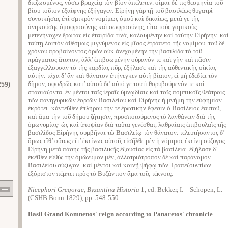
διεζωσμένος, νόσῳ βραχείᾳ τὸν βίον ἀπέλιπεν. οἶμαι δέ τις θεομηνία τοῦ
βίου τοῦτον ἐξαίφνης ἐξήγαγεν. Εἰρήνῃ γὰρ τῇ τοῦ βασιλέως θυγατρὶ
συνοικήσας ἐπὶ σμικρὸν νομίμως ὁμοῦ καὶ δικαίως, μετά γε τῆς
ἀνηκούσης ὁμοφροσύνης καὶ σωφροσύνης, εἶτα τοὺς γαμικοὺς
μετενήνοχεν ἔρωτας εἰς ἑταιρίδα τινὰ, καλουμένην καὶ ταύτην Εἰρήνην. κα
ταύτῃ λοιπὸν ἀθέσμως μιγνύμενος εἰς μῖσος ἐτράπετο τῆς νομίμου. τοῦ δὲ
χρόνου προβαίνοντος ὁρῶν οὐκ ἀνεχομένην τὴν βασιλίδα τὸ τοῦ
πράγματος ἄτοπον, ἀλλ’ ἐπιβοωμένην οὐρανόν τε καὶ γῆν καὶ πᾶσιν
ἐξαγγέλλουσαν τὸ τῆς καρδίας πῦρ, ἐξήλασε καὶ τῆς αὐθεντικῆς οἰκίας
αὐτήν. τάχα δ’ ἂν καὶ θάνατον ἐπήνεγκεν αὐτῇ βίαιον, εἰ μὴ ἐδεδίει τὸν
δῆμον, σφοδρῶς κατ’ αὐτοῦ δι’ αὐτό γε τουτὶ θορυβούμενόν τε καὶ
259)
στασιάζοντα. ἐν μέντοι ταῖς ἱεραῖς ὑμνῳδίαις καὶ τοῖς πομπικοῖς θεάτροις
τῶν πανηγυρικῶν ἑορτῶν Βασιλείου καὶ Εἰρήνης ἡ μνήμη τὴν εὐφημίαν
ἐκρότει· κἀντεῦθεν ἐπλήρου τήν τε ἐρωτικὴν ἔφεσιν ὁ Βασίλειος ἑαυτοῦ,
καὶ ἅμα τὴν τοῦ δήμου ζήτησιν, προσποιούμενος τὸ λανθάνειν διὰ τῆς
ὁμωνυμίας· ὡς καὶ ὑποψίαν διὰ ταῦτα γενέσθαι, λαθραίαις ἐπιβουλαῖς τῆς
βασιλίδος Εἰρήνης συμβῆναι τῷ Βασιλείῳ τὸν θάνατον. τελευτήσαντος δ’
ὅμως εἴθ’ οὕτως εἴτ’ ἐκείνως αὐτοῦ, εἰσῆλθε μὲν ἡ νόμιμος ἐκείνη σύζυγος
Εἰρήνη μετὰ πάσης τῆς βασιλικῆς ἐξουσίας εἰς τὰ βασίλεια· ἐξήλασε δ’
ἐκεῖθεν εὐθὺς τὴν ὁμώνυμον μὲν, ἀλλοτριότροπον δὲ καὶ παράνομον
Βασιλείου σύζυγον· καὶ μέντοι καὶ κοινῇ ψήφῳ τῶν Τραπεζουντίων
ἐξόριστον πέμπει πρὸς τὸ Βυζάντιον ἅμα τοῖς τέκνοις.
Nicephori Gregorae, Byzantina Historia
1, ed. Bekker, I. – Schopen, L.
(CSHB Bonn 1829), pp. 548-550.
Basil Grand Komnenos' reign according to Panaretos' chronicle