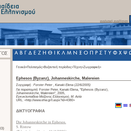
αναλυτική αναζήτηση
Γενικά>
Πολιτισμός>
Βυζαντινή περίοδος>
Τέχνη>
Ζωγραφική>
Ephesos (Byzanz), Johanneskirche, Malereien
Συγγραφή :
Forster Peter
,
Kanaki Elena
(22/6/2005)
Για παραπομπή
:
Forster Peter, Kanaki Elena, "Ephesos (Byzanz),
Johanneskirche, Malereien", 2005
,
Εγκυκλοπαίδεια Μείζονος Ελληνισμού, Μ. Ασία
URL: <
http://www.ehw.gr/l.aspx?id=4380
>
ΔΙΚΤΥΟΓΡΑΦΙΑ
Die Johanneskirche in Ephesos.
S. Ristow
33)