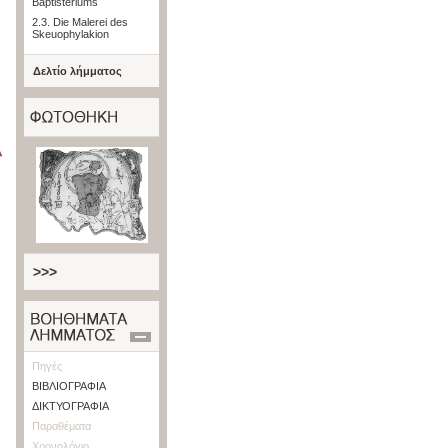
Baptisteriums
2.3. Die Malerei des
Skeuophylakion
Δελτίο λήμματος
>>>
Πηγές
ΒΙΒΛΙΟΓΡΑΦΙΑ
ΔΙΚΤΥΟΓΡΑΦΙΑ
Παραθέματα
Χρονολόγιο