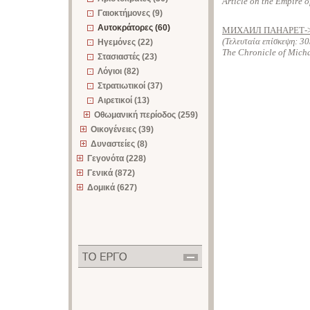
Article on the Empire o
Γαιοκτήμονες (9)
Αυτοκράτορες (60)
МИХАИЛ ПАНАРЕТ-
(Τελευταία επίσκεψη:
30
Ηγεμόνες (22)
The Chronicle of Michae
Στασιαστές (23)
Λόγιοι (82)
Στρατιωτικοί (37)
Αιρετικοί (13)
Οθωμανική περίοδος (259)
Οικογένειες (39)
Δυναστείες (8)
Γεγονότα (228)
Γενικά (872)
Δομικά (627)