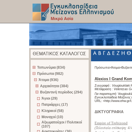
z
Τοπωνύμια (834)
Πρόσωπα>
Άτομα>
Βυζαντ
Πρόσωπα (982)
Alexios I Grand Ko
Άτομα (936)
Συγγραφή :
Vougiouklaki 
Αρχαιότητα (384)
Μετάφραση :
Velentzas G
Βυζαντινή περίοδος (294)
Για παραπομπή
:
Vougioukl
Εγκυκλοπαίδεια Μείζονος 
Άγιοι (29)
URL: <
http://www.ehw.gr/
Πατριάρχες (17)
Κληρικοί (58)
ΔΙΚΤΥΟΓΡΑΦΙΑ
Μοναχοί (10)
Αξιωματούχοι / Πολιτικοί
Empire of Trebizond
(107)
(Τελευταία επίσκεψη:
4/
Αριστοκράτες (36)