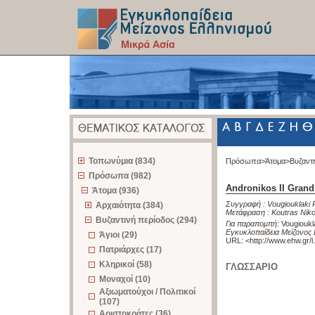
z
Τοπωνύμια (834)
Πρόσωπα>
Άτομα>
Βυζαντ
Πρόσωπα (982)
Andronikos II Gran
Άτομα (936)
Συγγραφή :
Vougiouklaki 
Αρχαιότητα (384)
Μετάφραση :
Koutras Nik
Βυζαντινή περίοδος (294)
Για παραπομπή
:
Vougioukl
Εγκυκλοπαίδεια Μείζονος 
Άγιοι (29)
URL: <
http://www.ehw.gr/
Πατριάρχες (17)
Κληρικοί (58)
ΓΛΩΣΣΑΡΙΟ
Μοναχοί (10)
Αξιωματούχοι / Πολιτικοί
(107)
Αριστοκράτες (36)