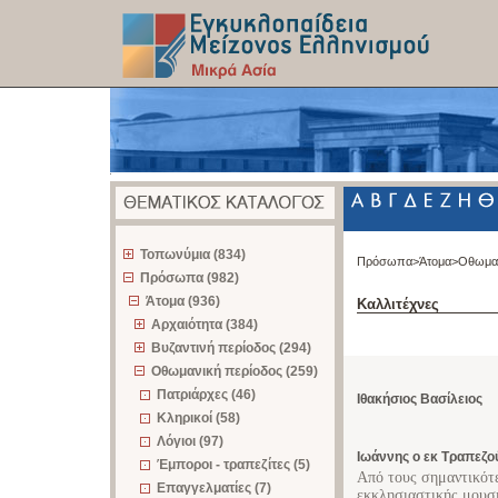
z
Τοπωνύμια (834)
Πρόσωπα>
Άτομα>
Οθωμαν
Πρόσωπα (982)
Άτομα (936)
Καλλιτέχνες
Αρχαιότητα (384)
Βυζαντινή περίοδος (294)
Οθωμανική περίοδος (259)
Πατριάρχες (46)
Ιθακήσιος Βασίλειος
Κληρικοί (58)
Λόγιοι (97)
Ιωάννης ο εκ Τραπεζο
Έμποροι - τραπεζίτες (5)
Από τους σημαντικότ
Επαγγελματίες (7)
εκκλησιαστικής μουσι