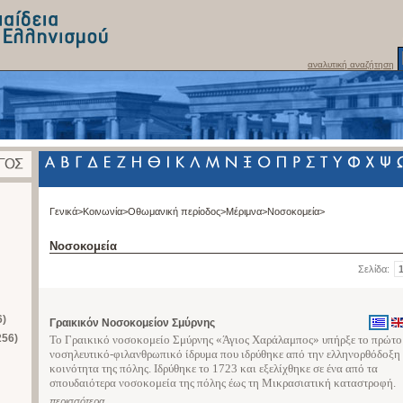
αναλυτική αναζήτηση
Γενικά>
Κοινωνία>
Οθωμανική περίοδος>
Μέριμνα>
Νοσοκομεία>
Νοσοκομεία
Σελίδα:
6)
Γραικικόν Νοσοκομείον Σμύρνης
256)
Το Γραικικό νοσοκομείο Σμύρνης «Άγιος Χαράλαμπος» υπήρξε το πρώτο
νοσηλευτικό-φιλανθρωπικό ίδρυμα που ιδρύθηκε από την ελληνορθόδοξη
κοινότητα της πόλης. Ιδρύθηκε το 1723 και εξελίχθηκε σε ένα από τα
σπουδαιότερα νοσοκομεία της πόλης έως τη Μικρασιατική καταστροφή.
περισσότερα...