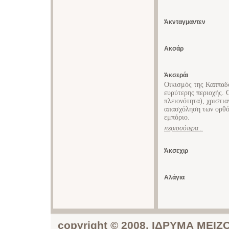
Άκνταγμαντεν
Ακσάρ
Άκσεράι
Οικισμός της Καππαδο
ευρύτερης περιοχής. 
πλειονότητα), χριστια
απασχόληση των ορθόδ
εμπόριο.
περισσότερα...
Άκσεχιρ
Αλάγια
copyright © 2008, ΙΔΡΥΜΑ ΜΕ