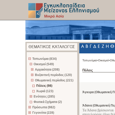
z
Τοπωνύμια (834)
Τοπωνύμια>
Οικισμοί>
Οθω
Οικισμοί (549)
Αρχαιότητα (208)
Πόλεις
Βυζαντινή περίοδος (120)
Οθωμανική περίοδος (221)
Πόλεις (98)
Χωριά (123)
Άγκυρα (Οθωμανική Π
Ενότητες (285)
Φυσικά Σχήματα (2)
Άδανα (Οθωμανική Πε
Πρόσωπα (982)
Τα Άδανα βρίσκονται 
Γεγονότα (228)
αποτελούσαν έδρα βιλ