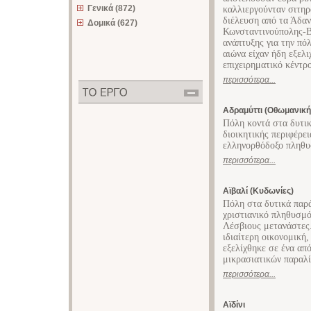
Γενικά (872)
καλλιεργούνταν σιτηρ
διέλευση από τα Άδα
Δομικά (627)
Κωνσταντινούπολης-Β
ανάπτυξης για την πό
αιώνα είχαν ήδη εξελι
επιχειρηματικό κέντρ
περισσότερα...
Αδραμύττι (Οθωμανική
Πόλη κοντά στα δυτι
διοικητικής περιφέρε
ελληνορθόδοξο πληθυ
περισσότερα...
Αϊβαλί (Κυδωνίες)
Πόλη στα δυτικά παρ
χριστιανικό πληθυσμό
Λέσβιους μετανάστες.
ιδιαίτερη οικονομική,
εξελίχθηκε σε ένα απ
μικρασιατικών παραλί
περισσότερα...
Αϊδίνι