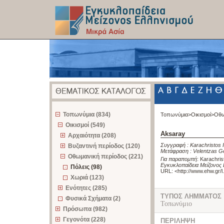
z
Τοπωνύμια (834)
Τοπωνύμια>
Οικισμοί>
Οθω
Οικισμοί (549)
Aksaray
Αρχαιότητα (208)
Συγγραφή :
Karachristos 
Βυζαντινή περίοδος (120)
Μετάφραση :
Velentzas G
Οθωμανική περίοδος (221)
Για παραπομπή
:
Karachris
Εγκυκλοπαίδεια Μείζονος 
Πόλεις (98)
URL: <
http://www.ehw.gr/
Χωριά (123)
Ενότητες (285)
ΤΥΠΟΣ ΛΗΜΜΑΤΟΣ
Φυσικά Σχήματα (2)
Τοπωνύμιο
Πρόσωπα (982)
Γεγονότα (228)
ΠΕΡΙΛΗΨΗ