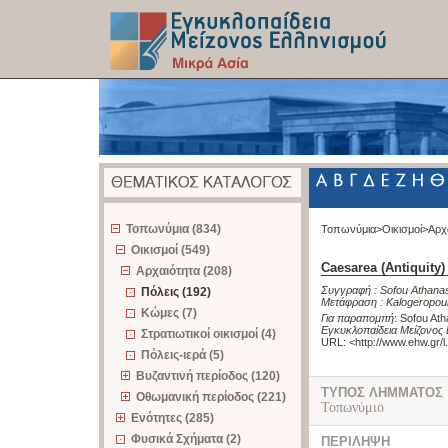
z
Τοπωνύμια (834)
Τοπωνύμια>
Οικισμοί>
Αρχ
Οικισμοί (549)
Caesarea (Antiquity)
Αρχαιότητα (208)
Συγγραφή :
Sofou Athana
Πόλεις (192)
Μετάφραση :
Kalogeropou
Κώμες (7)
Για παραπομπή
:
Sofou Ath
Εγκυκλοπαίδεια Μείζονος 
Στρατιωτικοί οικισμοί (4)
URL: <
http://www.ehw.gr/
Πόλεις-ιερά (5)
Βυζαντινή περίοδος (120)
ΤΥΠΟΣ ΛΗΜΜΑΤΟΣ
Οθωμανική περίοδος (221)
Τοπωνύμιο
Ενότητες (285)
Φυσικά Σχήματα (2)
ΠΕΡΙΛΗΨΗ