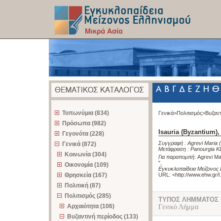
z
Τοπωνύμια (834)
Γενικά>
Πολιτισμός>
Βυζαντ
Πρόσωπα (982)
Isauria (Byzantium),
Γεγονότα (228)
Συγγραφή :
Agrevi Maria
Γενικά (872)
Μετάφραση :
Panourgia Kl
Κοινωνία (304)
Για παραπομπή
:
Agrevi Mar
"
,
Οικονομία (109)
Εγκυκλοπαίδεια Μείζονος 
Θρησκεία (167)
URL: <
http://www.ehw.gr/
Πολιτική (87)
Πολιτισμός (285)
ΤΥΠΟΣ ΛΗΜΜΑΤΟΣ
Αρχαιότητα (106)
Γενικό Λήμμα
Βυζαντινή περίοδος (133)