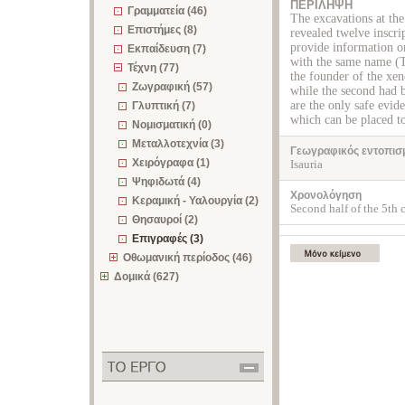
ΠΕΡΙΛΗΨΗ
Γραμματεία (46)
The excavations at th
Επιστήμες (8)
revealed twelve inscri
provide information on
Εκπαίδευση (7)
with the same name (Ta
Τέχνη (77)
the founder of the xen
Ζωγραφική (57)
while the second had b
are the only safe evid
Γλυπτική (7)
which can be placed to
Νομισματική (0)
Μεταλλοτεχνία (3)
Γεωγραφικός εντοπισ
Χειρόγραφα (1)
Isauria
Ψηφιδωτά (4)
Χρονολόγηση
Κεραμική - Υαλουργία (2)
Second half of the 5th c
Θησαυροί (2)
Επιγραφές (3)
Οθωμανική περίοδος (46)
Δομικά (627)